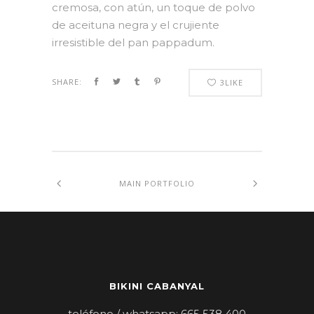
cremosa, con atún, un toque de polvo
de aceituna negra y el crujiente
irresistible del pan pappadum.
SHARE:
3
LIKE
MAIN PORTFOLIO
BIKINI CABANYAL
teléfono / whatsapp:
665 538 400